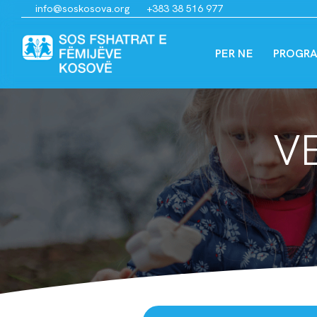
info@soskosova.org
+383 38 516 977
PER NE
PROGRA
V