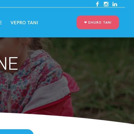
E
VEPRO TANI
❤︎ DHURO TANI
NE