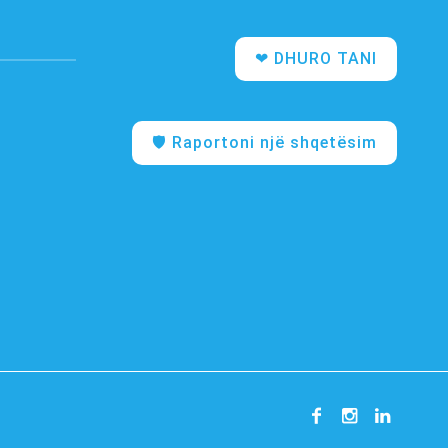
❤︎ DHURO TANI
🛡️ Raportoni një shqetësim