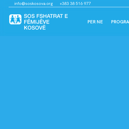
info@soskosova.org
+383 38 516 977
PER NE
PROGRA