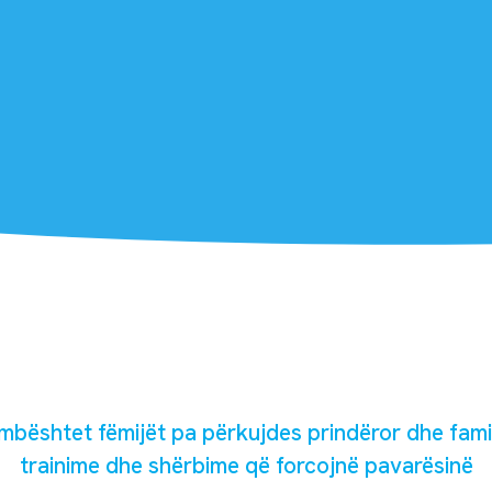
ështet fëmijët pa përkujdes prindëror dhe familj
trainime dhe shërbime që forcojnë pavarësinë