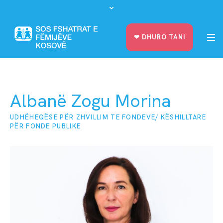
❤︎ DHURO TANI
Albanë Zogu Morina
UDHËHEQËSE PËR ZHVILLIM TE FONDEVE/ KËSHILLTARE
PËR FONDE PUBLIKE